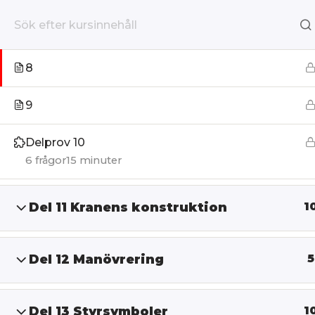
7
Hoppa
till
8
Hem
Utbildningar
Lärarledd
innehåll
9
Delprov 10
6 frågor
15 minuter
Del 11 Kranens konstruktion
1
Del 12 Manövrering
5
Del 13 Styrsymboler
1