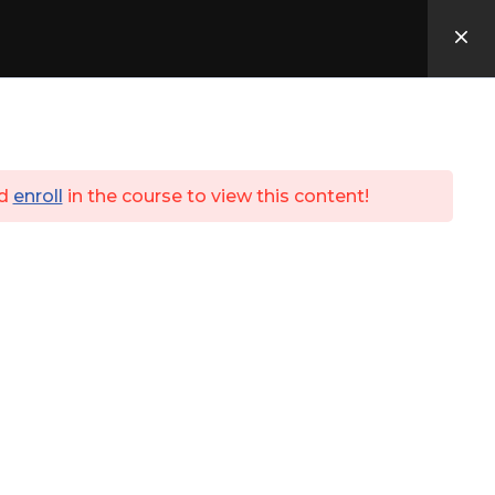
Utbildningar
ID06
Kassa
Login
d
enroll
in the course to view this content!