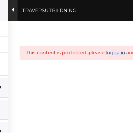
TRAVERSUTBILDNING
Actex.se
This content is protected, please
logga in
an
0
0