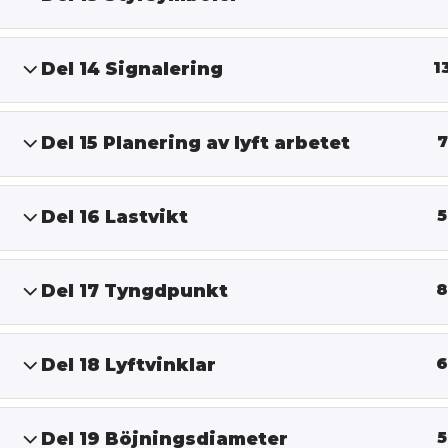
Del 14 Signalering
1
Del 15 Planering av lyft arbetet
7
Del 16 Lastvikt
5
Del 17 Tyngdpunkt
8
Del 18 Lyftvinklar
6
Del 19 Böjningsdiameter
5