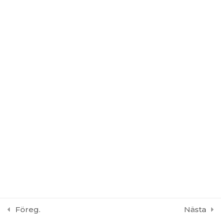
8 frågor
15 minuter
Del 5 Standarder
9
Del 6 Böter &
5
Sanktionsavgifter
Del 7 Roller och
8
ansvar vid lyftarbete
Del 8 Personlig
7
skyddsutrustning
Föreg.
Nästa
Del 9 Tillfälliga
6