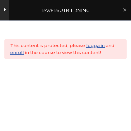
TRAVERSUTBILDNING
4
Hoppa
till
5
Hem
Utbildningar
Lärarledd
innehåll
6
This content is protected, please
logga in
and
enroll
in the course to view this content!
7
8
9
10
11
Delprov 4