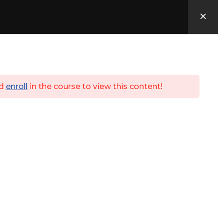
Utbildningar
ID06
Kassa
Login
d
enroll
in the course to view this content!