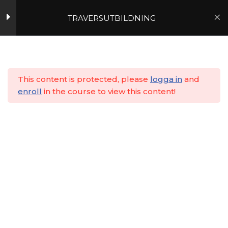
4
TRAVERSUTBILDNING
5
Hoppa
till
Hem
Utbildningar
Lärarledd
6
innehåll
7
This content is protected, please
logga in
and
enroll
in the course to view this content!
Delprov 27
5 frågor
15 minuter
Del 28 Daglig tillsyn
13
kran
Del 29 Fortlöpande
8
tillsyn kran