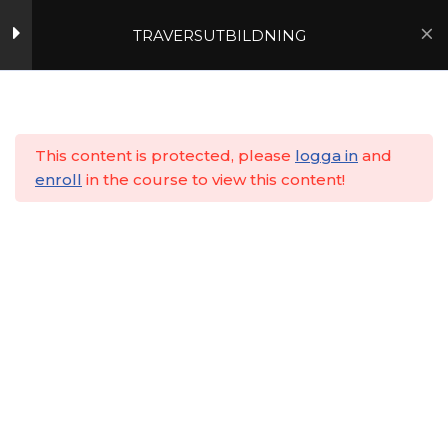
TRAVERSUTBILDNING
1
Hoppa
till
2
Hem
Utbildningar
Lärarledd
innehåll
3
This content is protected, please
logga in
and
enroll
in the course to view this content!
4
Delprov 16
2 frågor
15 minuter
Del 17 Tyngdpunkt
8
Del 18 Lyftvinklar
6