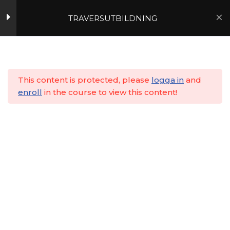
TRAVERSUTBILDNING
Del 10 Krantyper
10
Hoppa
till
1
Hem
Utbildningar
Lärarledd
innehåll
2
This content is protected, please
logga in
and
enroll
in the course to view this content!
3
4
5
6
7
8