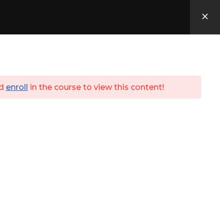
Utbildningar
ID06
Kassa
Login
d
enroll
in the course to view this content!