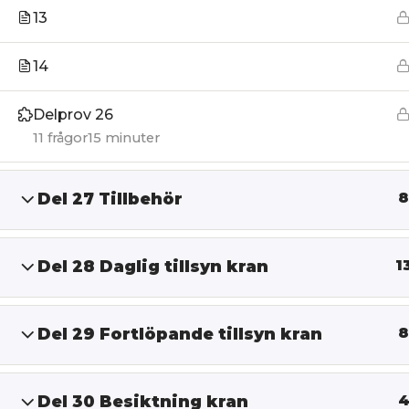
13
14
Delprov 26
11 frågor
15 minuter
Del 27 Tillbehör
8
Del 28 Daglig tillsyn kran
1
Del 29 Fortlöpande tillsyn kran
8
Del 30 Besiktning kran