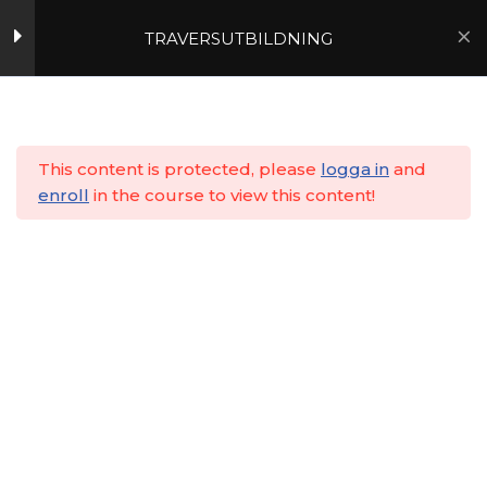
TRAVERSUTBILDNING
4
Hoppa
till
5
Hem
Utbildningar
Lärarledd
innehåll
6
This content is protected, please
logga in
and
enroll
in the course to view this content!
7
8
9
10
11
12