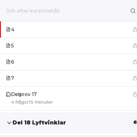
3
Hoppa
till
4
Hem
Utbildningar
Lärarledd
innehåll
5
6
7
Delprov 17
4 frågor
15 minuter
Del 18 Lyftvinklar
6