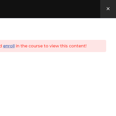
Utbildningar
ID06
Kassa
Login
d
enroll
in the course to view this content!