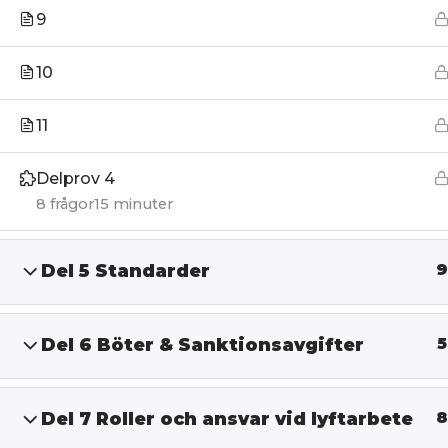
9
10
11
Delprov 4
8 frågor
15 minuter
Del 5 Standarder
9
Del 6 Böter & Sanktionsavgifter
5
Del 7 Roller och ansvar vid lyftarbete
8