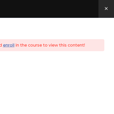
Utbildningar
ID06
Kassa
Login
d
enroll
in the course to view this content!