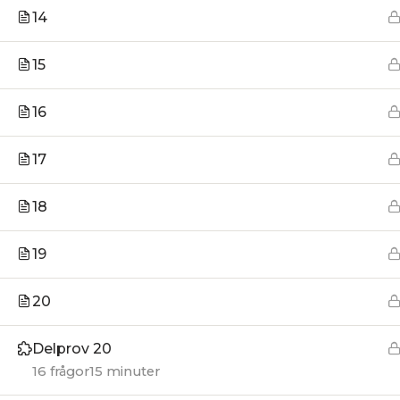
14
15
16
17
18
19
20
Delprov 20
16 frågor
15 minuter