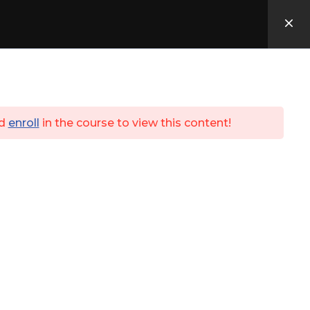
Utbildningar
ID06
Kassa
Login
d
enroll
in the course to view this content!