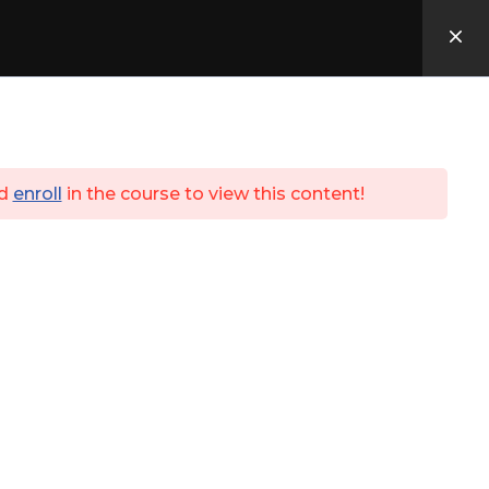
Utbildningar
ID06
Kassa
Login
d
enroll
in the course to view this content!