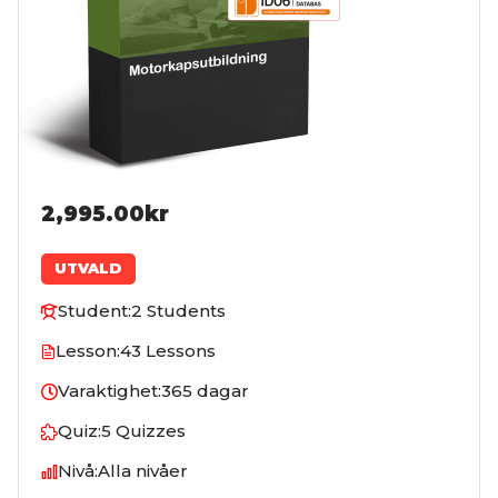
2,995.00kr
UTVALD
Student:
2 Students
Lesson:
43 Lessons
Varaktighet:
365 dagar
Quiz:
5 Quizzes
Nivå:
Alla nivåer