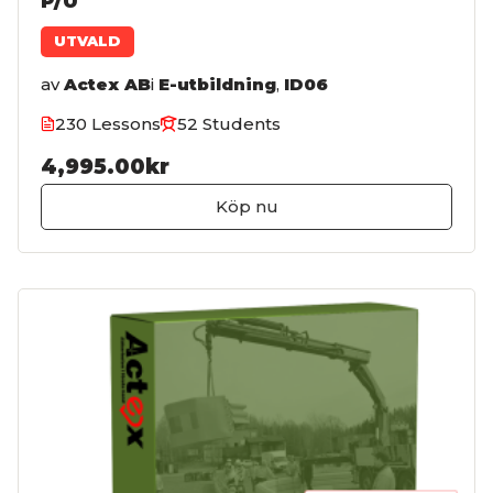
P/U
UTVALD
av
Actex AB
i
E-utbildning
,
ID06
230 Lessons
52 Students
4,995.00kr
Köp nu