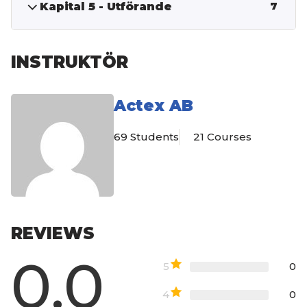
Kapital 5 - Utförande
7
INSTRUKTÖR
Actex AB
69 Students
21 Courses
REVIEWS
0.0
5
0
4
0