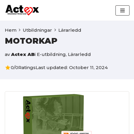
Hoppa
till
Hem
Utbildningar
Lärarledd
innehåll
MOTORKAP
av
Actex AB
i
E-utbildning
,
Lärarledd
0/0
Ratings
Last updated: October 11, 2024