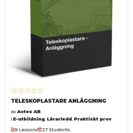
TELESKOPLASTARE ANLÄGGNING
av
Actex AB
i
E-utbildning
,
Lärarledd
,
Praktiskt prov
9 Lessons
27 Students