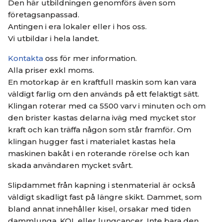
Den här utbildningen genomförs även som
företagsanpassad.
Antingen i era lokaler eller i hos oss.
Vi utbildar i hela landet.
Kontakta
oss för mer information.
Alla priser exkl moms.
En motorkap är en kraftfull maskin som kan vara
väldigt farlig om den används på ett felaktigt sätt.
Klingan roterar med ca 5500 varv i minuten och om
den brister kastas delarna iväg med mycket stor
kraft och kan träffa någon som står framför. Om
klingan hugger fast i materialet kastas hela
maskinen bakåt i en roterande rörelse och kan
skada användaren mycket svårt.
Slipdammet från kapning i stenmaterial är också
väldigt skadligt fast på längre skikt. Dammet, som
bland annat innehåller kisel, orsakar med tiden
dammlunga, KOL eller lungcancer. Inte bara den