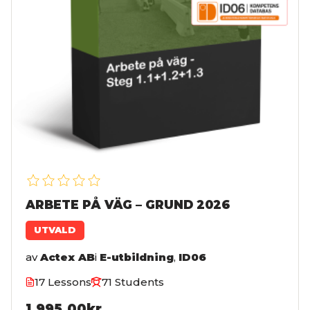
ARBETE PÅ VÄG – GRUND 2026
UTVALD
av
Actex AB
i
E-utbildning
,
ID06
17 Lessons
71 Students
1,995.00kr