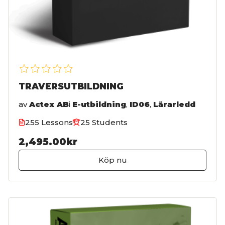
TRAVERSUTBILDNING
av
Actex AB
i
E-utbildning
,
ID06
,
Lärarledd
255 Lessons
25 Students
2,495.00kr
Köp nu