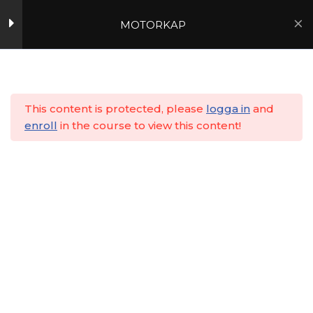
Planera arbetsområdet 3
MOTORKAP
Hoppa
Regler och skyldigheter –
till
Planera arbetsområdet 4
Hem
Utbildningar
Lärarledd
innehåll
Regler och skyldigheter –
Planera arbetsområdet 5
This content is protected, please
logga in
and
enroll
in the course to view this content!
Regler och skyldigheter –
Planera arbetsområdet 6
Regler och skyldigheter –
Förberedelser
Regler och skyldigheter –
Alternativ 1
Regler och skyldigheter –
Alternativ 2