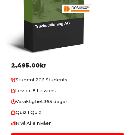
2,495.00kr
Student:
206 Students
Lesson:
8 Lessons
Varaktighet:
365 dagar
Quiz:
1 Quiz
Nivå:
Alla nivåer