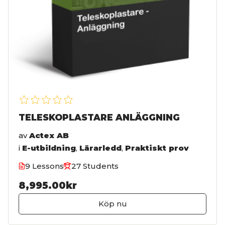
TELESKOPLASTARE ANLÄGGNING
av
Actex AB
i
E-utbildning
,
Lärarledd
,
Praktiskt prov
9 Lessons
27 Students
8,995.00kr
Köp nu