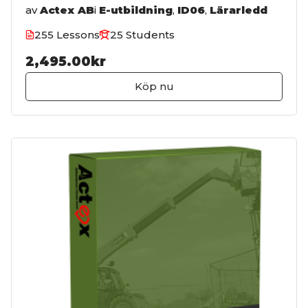
av
Actex AB
i
E-utbildning
,
ID06
,
Lärarledd
255 Lessons
25 Students
2,495.00kr
Köp nu