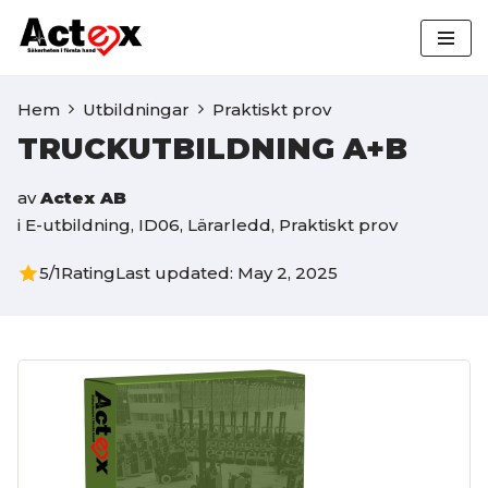
Hoppa
till
Hem
Utbildningar
Praktiskt prov
innehåll
TRUCKUTBILDNING A+B
av
Actex AB
i
E-utbildning
,
ID06
,
Lärarledd
,
Praktiskt prov
5/1
Rating
Last updated: May 2, 2025