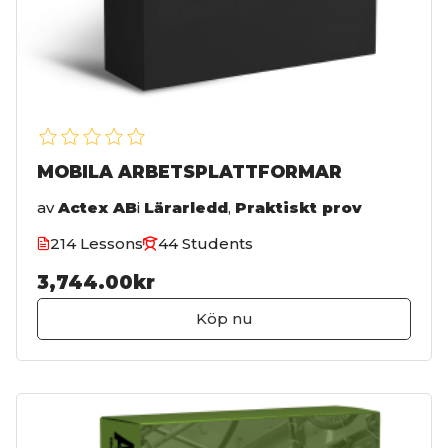
MOBILA ARBETSPLATTFORMAR
av
Actex AB
i
Lärarledd
,
Praktiskt prov
214 Lessons
44 Students
3,744.00kr
Köp nu