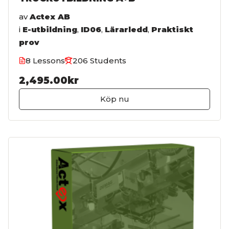
av
Actex AB
i
E-utbildning
,
ID06
,
Lärarledd
,
Praktiskt
prov
8 Lessons
206 Students
2,495.00kr
Köp nu