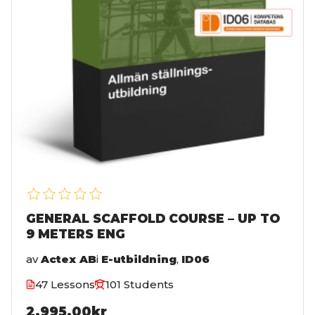
GENERAL SCAFFOLD COURSE – UP TO
9 METERS ENG
av
Actex AB
i
E-utbildning
,
ID06
47 Lessons
101 Students
2,995.00kr