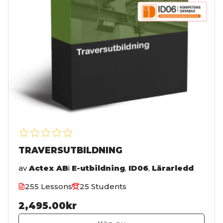
TRAVERSUTBILDNING
av
Actex AB
i
E-utbildning
,
ID06
,
Lärarledd
255 Lessons
25 Students
2,495.00kr