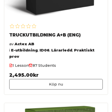
TRUCKUTBILDNING A+B (ENG)
av
Actex AB
i
E-utbildning
,
ID06
,
Lärarledd
,
Praktiskt
prov
1 Lesson
87 Students
2,495.00kr
Köp nu