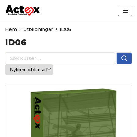
Hoppa
till
Hem
Utbildningar
ID06
innehåll
ID06