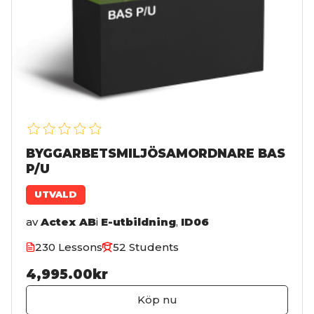
BYGGARBETSMILJÖSAMORDNARE BAS
P/U
UTVALD
av
Actex AB
i
E-utbildning
,
ID06
230 Lessons
52 Students
4,995.00kr
Köp nu