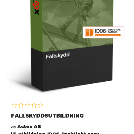
FALLSKYDDSUTBILDNING
av
Actex AB
i
E-utbildning
,
ID06
,
Praktiskt prov