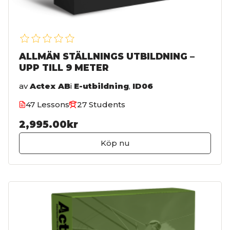
ALLMÄN STÄLLNINGS UTBILDNING –
UPP TILL 9 METER
av
Actex AB
i
E-utbildning
,
ID06
47 Lessons
27 Students
2,995.00kr
Köp nu