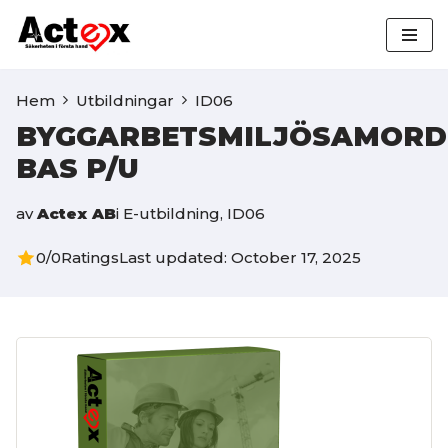
Hoppa
till
Hem
Utbildningar
ID06
innehåll
BYGGARBETSMILJÖSAMOR
BAS P/U
av
Actex AB
i
E-utbildning
,
ID06
0/0
Ratings
Last updated: October 17, 2025