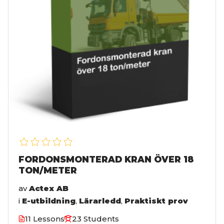
FORDONSMONTERAD KRAN ÖVER 18
TON/METER
av
Actex AB
i
E-utbildning
,
Lärarledd
,
Praktiskt prov
11 Lessons
23 Students