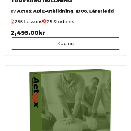
TRAVERSUTBILDNING
av
Actex AB
i
E-utbildning
,
ID06
,
Lärarledd
255 Lessons
25 Students
2,495.00kr
Köp nu