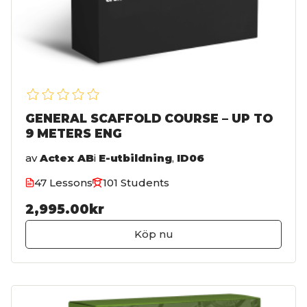
GENERAL SCAFFOLD COURSE – UP TO
9 METERS ENG
av
Actex AB
i
E-utbildning
,
ID06
47 Lessons
101 Students
2,995.00kr
Köp nu