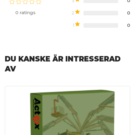
3
0
0
ratings
2
0
1
0
DU KANSKE ÄR INTRESSERAD
AV