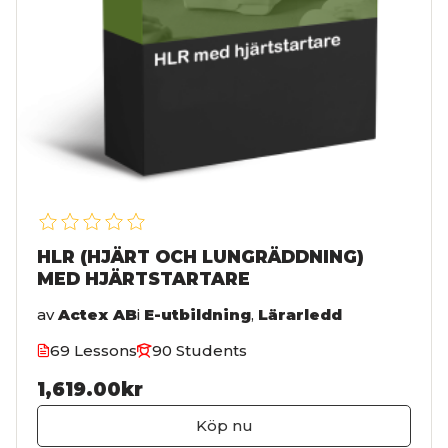
HLR (HJÄRT OCH LUNGRÄDDNING)
MED HJÄRTSTARTARE
av
Actex AB
i
E-utbildning
,
Lärarledd
69 Lessons
90 Students
1,619.00kr
Köp nu