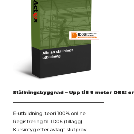
Ställningsbyggnad – Upp till 9 meter OBS! e
______________________________________
E-utbildning, teori 100% online
Registrering till ID06 (tillägg)
Kursintyg efter avlagt slutprov