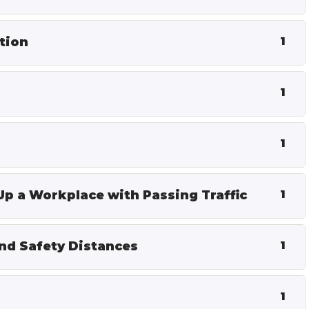
tion
1
1
1
Up a Workplace with Passing Traffic
1
and Safety Distances
1
1