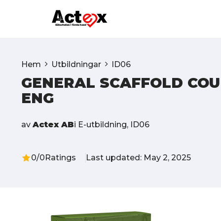
Hoppa
till
innehåll
Hem
Utbildningar
ID06
GENERAL SCAFFOLD COUR
ENG
av
Actex AB
i
E-utbildning
,
ID06
0/0
Ratings
Last updated: May 2, 2025