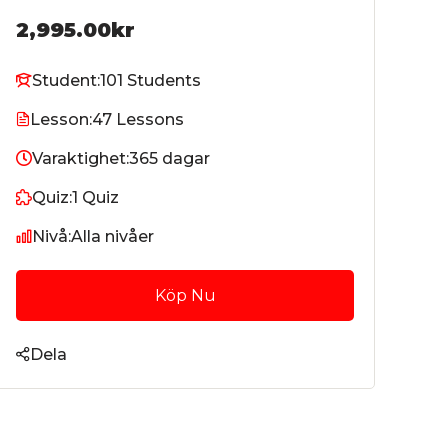
2,995.00kr
Student:
101 Students
Lesson:
47 Lessons
Varaktighet:
365 dagar
Quiz:
1 Quiz
Nivå:
Alla nivåer
Köp Nu
Dela