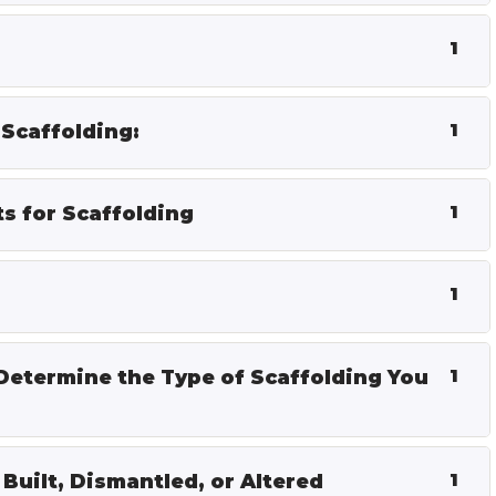
1
 Scaffolding:
1
s for Scaffolding
1
1
Determine the Type of Scaffolding You
1
Built, Dismantled, or Altered
1