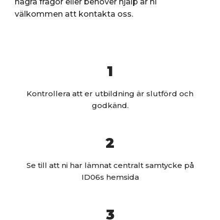
några frågor eller behöver hjälp är ni
välkommen att kontakta oss.
1
Kontrollera att er utbildning är slutförd och
godkänd.
2
Se till att ni har lämnat centralt samtycke på
ID06s hemsida
3