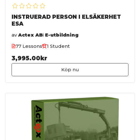
INSTRUERAD PERSON I ELSÄKERHET
ESA
av
Actex AB
i
E-utbildning
77 Lessons
1 Student
3,995.00kr
Köp nu