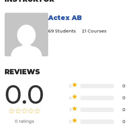
Actex AB
69 Students
21 Courses
REVIEWS
0.0
5
0
4
0
3
0
0
ratings
2
0