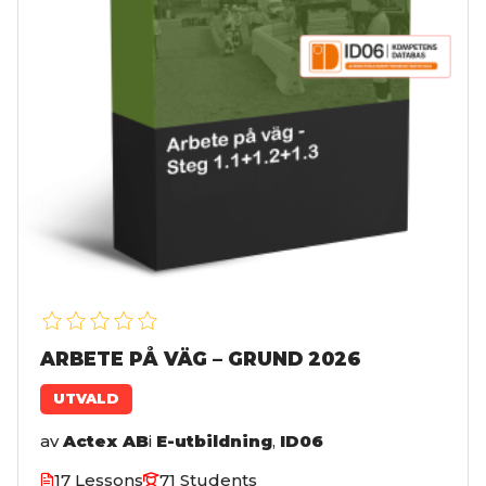
ARBETE PÅ VÄG – GRUND 2026
UTVALD
av
Actex AB
i
E-utbildning
,
ID06
17 Lessons
71 Students