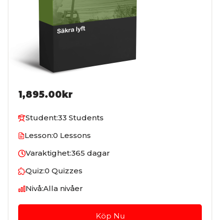
1,895.00kr
Student:
33 Students
Lesson:
0 Lessons
Varaktighet:
365 dagar
Quiz:
0 Quizzes
Nivå:
Alla nivåer
Köp Nu