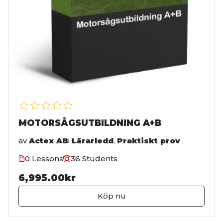
MOTORSÅGSUTBILDNING A+B
av
Actex AB
i
Lärarledd
,
Praktiskt prov
0 Lessons
36 Students
6,995.00kr
Köp nu