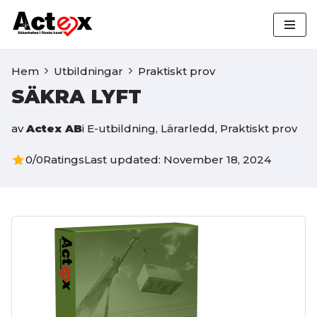
Hoppa
till
Hem
Utbildningar
Praktiskt prov
innehåll
SÄKRA LYFT
av
Actex AB
i
E-utbildning
,
Lärarledd
,
Praktiskt prov
0/0
Ratings
Last updated: November 18, 2024