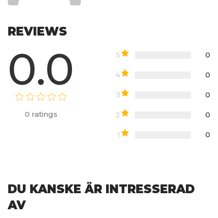
REVIEWS
0.0
5
0
4
0
3
0
0
ratings
2
0
1
0
DU KANSKE ÄR INTRESSERAD
AV