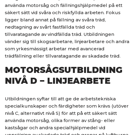
använda motorsåg och fällningshjälpmedel på ett
säkert sätt vid svåra och riskfyllda arbeten. Fokus
ligger bland annat på fällning av svåra träd,
nedtagning av svårt fastfällda träd och
tillvaratagande av vindfällda träd. Utbildningen
vänder sig till skogsarbetare, linjearbetare och andra
som yrkesmässigt arbetar med avancerad
trädfällning eller tillvaratagande av skadade träd.
MOTORSÅGSUTBILDNING
NIVÅ D − LINJEARBETE
Utbildningen syftar till att ge de arbetstekniska
specialkunskaper och färdigheter som krävs (utöver
nivå C, alternativt nivå S) för att på ett säkert sätt
använda motorsåg, olika former av stång- eller
kastsågar och andra specialhjälpmedel vid
uppröjning av skadade träd och grenar på luftburna