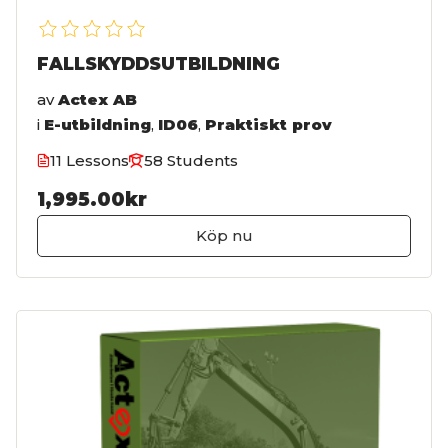
FALLSKYDDSUTBILDNING
av
Actex AB
i
E-utbildning
,
ID06
,
Praktiskt prov
11 Lessons
58 Students
1,995.00kr
Köp nu