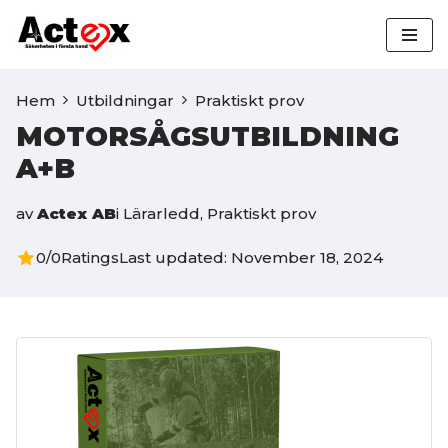
Hoppa
till
Hem
Utbildningar
Praktiskt prov
innehåll
MOTORSÅGSUTBILDNING
A+B
av
Actex AB
i
Lärarledd
,
Praktiskt prov
0/0
Ratings
Last updated: November 18, 2024