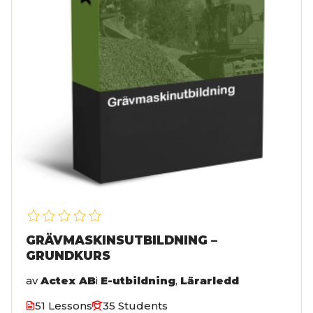
GRÄVMASKINSUTBILDNING –
GRUNDKURS
av
Actex AB
i
E-utbildning
,
Lärarledd
51 Lessons
35 Students