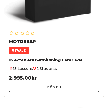
MOTORKAP
UTVALD
av
Actex AB
i
E-utbildning
,
Lärarledd
43 Lessons
2 Students
2,995.00kr
Köp nu