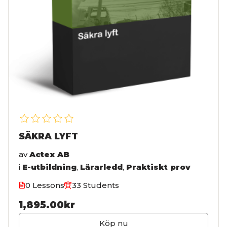
SÄKRA LYFT
av
Actex AB
i
E-utbildning
,
Lärarledd
,
Praktiskt prov
0 Lessons
33 Students
1,895.00kr
Köp nu