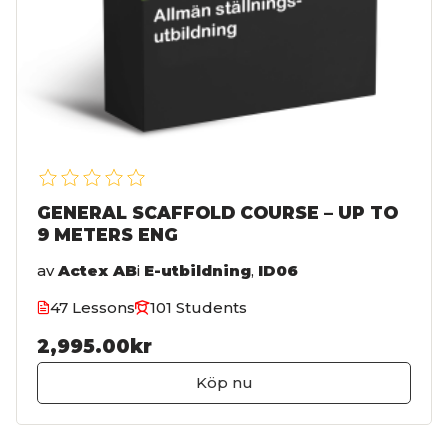
GENERAL SCAFFOLD COURSE – UP TO
9 METERS ENG
av
Actex AB
i
E-utbildning
,
ID06
47 Lessons
101 Students
2,995.00kr
Köp nu