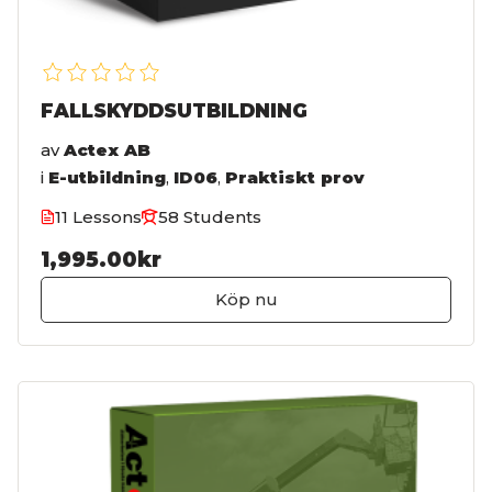
FALLSKYDDSUTBILDNING
av
Actex AB
i
E-utbildning
,
ID06
,
Praktiskt prov
11 Lessons
58 Students
1,995.00kr
Köp nu