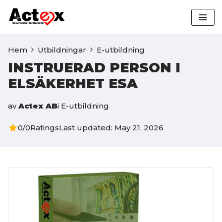
Hoppa
till
Hem
Utbildningar
E-utbildning
innehåll
INSTRUERAD PERSON I
ELSÄKERHET ESA
av
Actex AB
i
E-utbildning
0/0
Ratings
Last updated: May 21, 2026