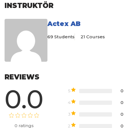
INSTRUKTÖR
Actex AB
69 Students
21 Courses
REVIEWS
0.0
5
0
4
0
3
0
0
ratings
2
0