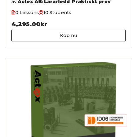
av
Actex AB
i
Lärarledd
,
Praktiskt prov
0 Lessons
10 Students
4,295.00kr
Köp nu