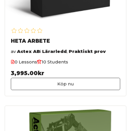
HETA ARBETE
av
Actex AB
i
Lärarledd
,
Praktiskt prov
0 Lessons
10 Students
3,995.00kr
Köp nu