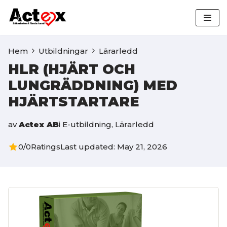
Hoppa
till
Hem
Utbildningar
Lärarledd
innehåll
HLR (HJÄRT OCH
LUNGRÄDDNING) MED
HJÄRTSTARTARE
av
Actex AB
i
E-utbildning
,
Lärarledd
0/0
Ratings
Last updated: May 21, 2026