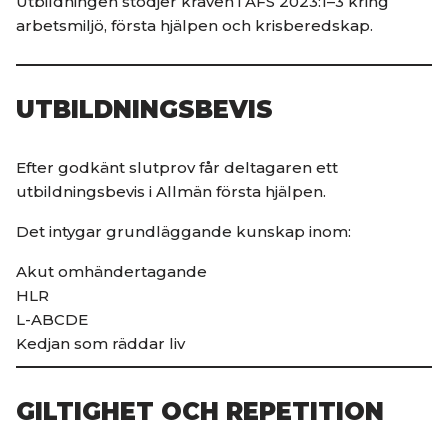
Utbildningen stödjer kraven i AFS 2023:1–3 kring
arbetsmiljö, första hjälpen och krisberedskap.
UTBILDNINGSBEVIS
Efter godkänt slutprov får deltagaren ett
utbildningsbevis i Allmän första hjälpen.
Det intygar grundläggande kunskap inom:
Akut omhändertagande
HLR
L-ABCDE
Kedjan som räddar liv
GILTIGHET OCH REPETITION