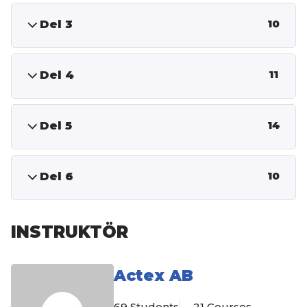
Del 3
10
Del 4
11
Del 5
14
Del 6
10
INSTRUKTÖR
Actex AB
69 Students
21 Courses