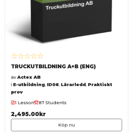
TRUCKUTBILDNING A+B (ENG)
av
Actex AB
i
E-utbildning
,
ID06
,
Lärarledd
,
Praktiskt
prov
1 Lesson
87 Students
2,495.00kr
Köp nu