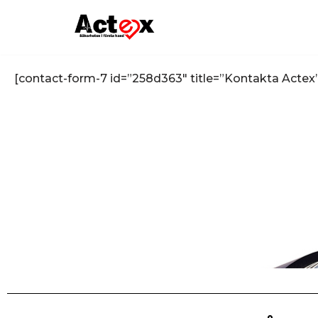
Hoppa
till
innehåll
[contact-form-7 id=”258d363″ title=”Kontakta Actex”