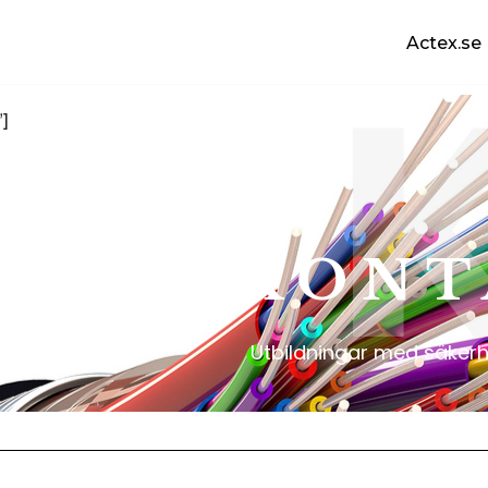
Actex.se
]
K O N T 
Utbildningar med säkerhe