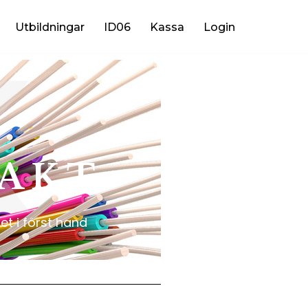
K
Utbildningar
ID06
Kassa
Login
A K T
t i först hand